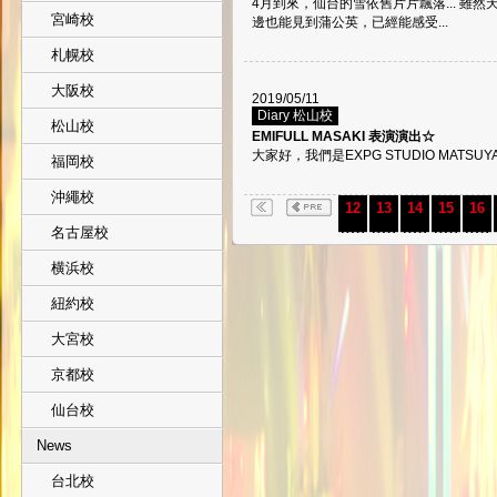
4月到來，仙台的雪依舊片片飄落... 雖
宮崎校
邊也能見到蒲公英，已經能感受...
札幌校
大阪校
2019/05/11
Diary 松山校
松山校
EMIFULL MASAKI 表演演出☆
大家好，我們是EXPG STUDIO MATSUYAM
福岡校
沖繩校
12
13
14
15
16
名古屋校
横浜校
紐約校
大宮校
京都校
仙台校
News
台北校