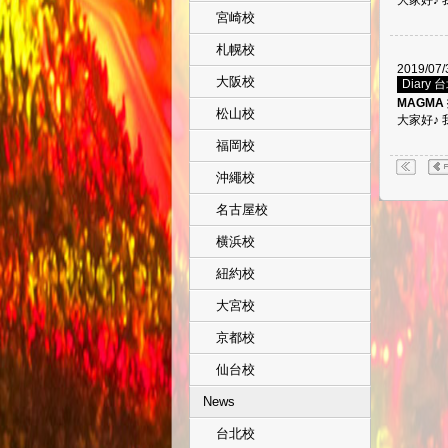
大家好♪ 
宮崎校
札幌校
2019/07/
大阪校
Diary 
MAGMA
松山校
大家好♪ 我
福岡校
沖繩校
名古屋校
横浜校
紐約校
大宮校
京都校
仙台校
News
台北校