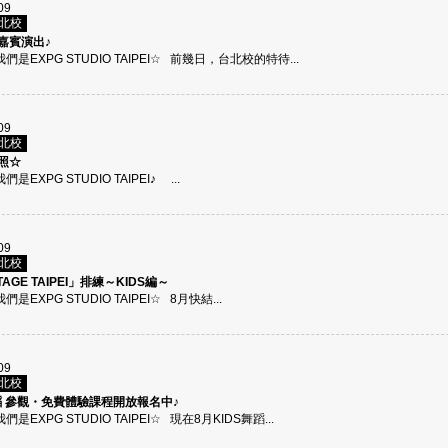
09
台北校
嘉賓演出♪
們是EXPG STUDIO TAIPEI☆ 前幾日，台北校的特待...
09
台北校
照☆
們是EXPG STUDIO TAIPEI♪ ...
09
台北校
TAGE TAIPEI」排練～KIDS編～
們是EXPG STUDIO TAIPEI☆ 8月快結...
09
台北校
舞蹈 參觀・免費體驗課程開放報名中♪
們是EXPG STUDIO TAIPEI☆ 現在8月KIDS舞蹈...