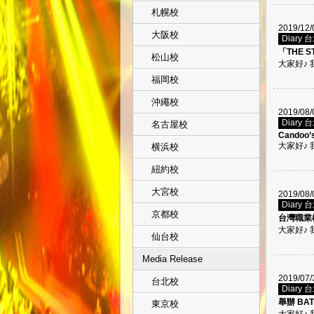
札幌校
2019/12/
大阪校
Diary 
「THE S
松山校
大家好♪ 我
福岡校
沖繩校
2019/08/
Diary 
名古屋校
Candoo’
大家好♪ 我
横浜校
紐約校
大宮校
2019/08/
Diary 
京都校
台灣職業
大家好♪ 
仙台校
Media Release
2019/07/
台北校
Diary 
舉辦 BATT
東京校