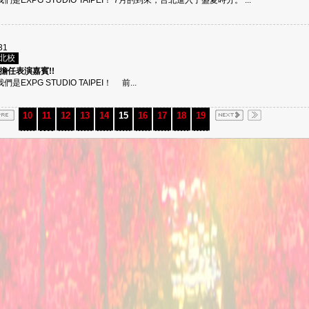
我們是EXPG STUDIO TAIPEI！ 7月的到來，台北進入了盛夏時分。 ...
31
台北校
 擔任表演嘉賓!!
們是EXPG STUDIO TAIPEI！ 前...
10
11
12
13
14
15
16
17
18
19