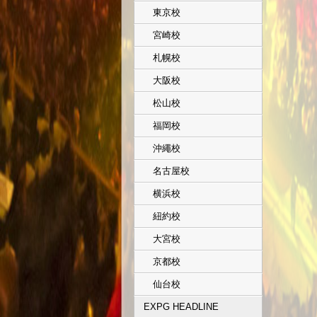
東京校
宮崎校
札幌校
大阪校
松山校
福岡校
沖繩校
名古屋校
横浜校
紐約校
大宮校
京都校
仙台校
EXPG HEADLINE