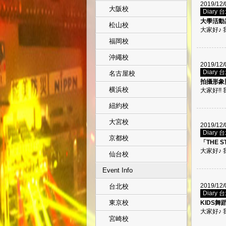
2019/12/
大阪校
Diary 
大學活動
松山校
大家好♪ 我
福岡校
沖繩校
2019/12/
Diary 
名古屋校
拍攝形象
横浜校
大家好!! 我
紐約校
大宮校
2019/12/
Diary 
京都校
「THE S
大家好♪ 我
仙台校
Event Info
2019/12/
台北校
Diary 
東京校
KIDS
大家好♪ 我
宮崎校