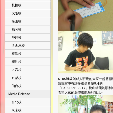
札幌校
大阪校
松山校
福岡校
沖繩校
名古屋校
横浜校
紐約校
大宮校
京都校
KIDS班級與成人班級的大家一起將
短籤當中有許多都是希望9月的
仙台校
「EX SHOW 2017」松山場能夠順
希望大家的願望都能順利實現☆
Media Release
台北校
東京校