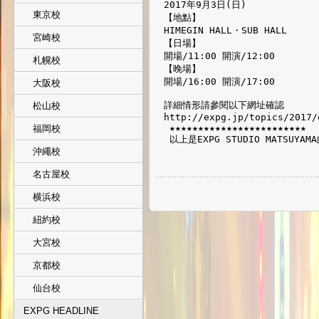
2017年9月3日(日)　 
東京校
【地點】
HIMEGIN HALL・SUB HALL
宮崎校
【日場】
開場/11:00 開演/12:00　　
札幌校
【晚場】
開場/16:00 開演/17:00
大阪校
詳細情形請參閱以下網址確認
松山校
http://expg.jp/topics/2017/
 ★★★★★★★★★★★★★★★★★★★★★★★★
福岡校
 以上是EXPG STUDIO MATSUYA
沖繩校
名古屋校
横浜校
紐約校
大宮校
京都校
仙台校
EXPG HEADLINE