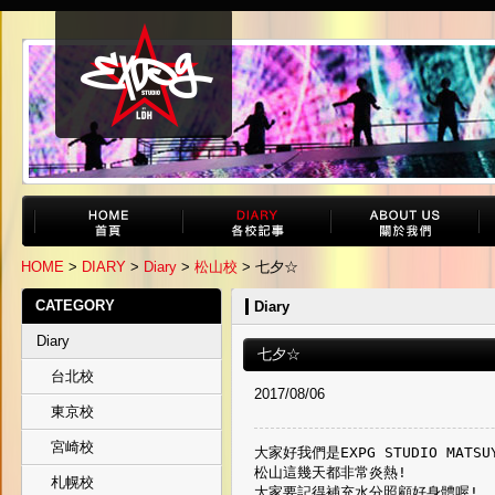
HOME
>
DIARY
>
Diary
>
松山校
> 七夕☆
CATEGORY
Diary
Diary
七夕☆
台北校
2017/08/06
東京校
宮崎校
大家好我們是EXPG STUDIO MATSUY
松山這幾天都非常炎熱!
札幌校
大家要記得補充水分照顧好身體喔!