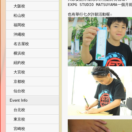
EXPG STUDIO MATSUYAMA一個月前
大阪校
也有舉行七夕許願活動喔☆
松山校
福岡校
沖繩校
名古屋校
横浜校
紐約校
大宮校
京都校
仙台校
Event Info
台北校
東京校
宮崎校