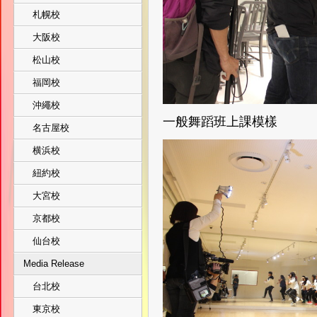
札幌校
大阪校
松山校
福岡校
沖繩校
一般舞蹈班上課模樣
名古屋校
横浜校
紐約校
大宮校
京都校
仙台校
Media Release
台北校
東京校