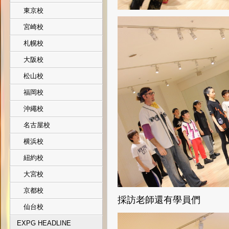
東京校
宮崎校
札幌校
大阪校
松山校
福岡校
沖繩校
名古屋校
横浜校
紐約校
大宮校
京都校
採訪老師還有學員們
仙台校
EXPG HEADLINE