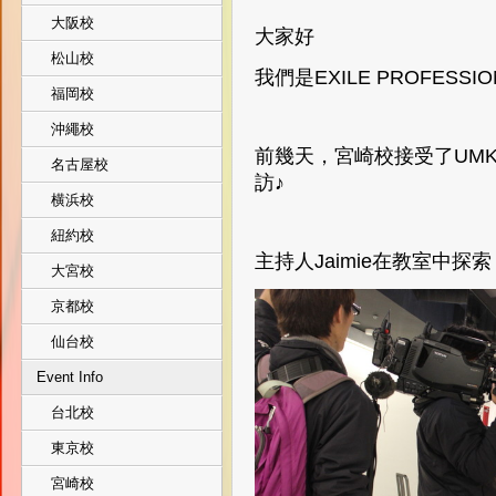
大阪校
大家好
松山校
我們是EXILE PROFESSI
福岡校
沖繩校
前幾天，宮崎校接受了UMK宮
名古屋校
訪♪
横浜校
紐約校
主持人Jaimie在教室中探
大宮校
京都校
仙台校
Event Info
台北校
東京校
宮崎校