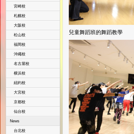
宮崎校
札幌校
大阪校
兒童舞蹈班的舞蹈教學
松山校
福岡校
沖繩校
名古屋校
横浜校
紐約校
大宮校
京都校
仙台校
News
台北校